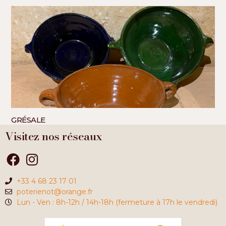
GRÉSALE
Visitez nos réseaux
+33 4 68 23 17 01
poterienot@orange.fr
Lun - Ven : 8h-12h / 14h-18h (fermeture à 17h le vendredi)